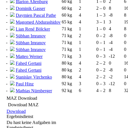
-
60 kg
1
1 – 0
2
6
Illarion Altenburg
-
60 kg
2
2 – 0
8
1
Dominik Gasser
-
60 kg
4
1 – 3
-8
8
Daymien Pascal Pathe
-
65 kg
4
3 – 1
3
1
Magomed Abdurashidov
-
71 kg
1
1 – 0
4
8
Lian René Bölcker
-
71 kg
2
0 – 2
-8
0
Sübhan Imranov
-
71 kg
1
0 – 1
-4
0
Sübhan Imranov
-
71 kg
1
0 – 1
-4
0
Sübhan Imranov
-
71 kg
3
0 – 3
-12
0
Matteo Werner
-
80 kg
4
2 – 2
0
1
Fahed Gertani
-
80 kg
2
0 – 2
-8
0
Fahed Gertani
-
80 kg
4
2 – 2
-2
1
Stanislav Virchenko
-
92 kg
3
0 – 3
-12
0
Paul Hinz
-
92 kg
6
4 – 2
8
3
Mathias Nürnberger
MAZ Download
Download MAZ
Download
Ergebnisdienst
Du hast keine Aufgaben im
Ergebnisdienst.