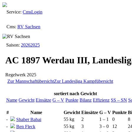
Service:
Cms
Login
Cms:
RV Sachsen
Saison:
2026
2025
AC 1897 Werdau III, Landeslig
Regelwerk 2025
Zur Mannschaftübersicht
Zur Landesliga
Kampfübersicht
sortiert
nach Gewicht
Name
Gewicht
Einsätze
G – V
Punkte
Bilanz
Effizienz
SS – SN
S
#
Name
Gewicht
Einsätze
G – V
Punkte
B
-
55 kg
2
1 – 1
0
8
Shaber Babai
-
55 kg
3
3 – 0
12
2
Ben Fleck