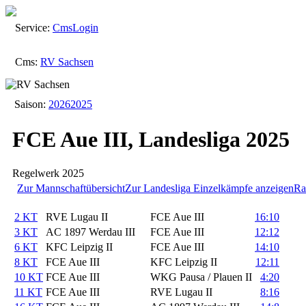
Service:
Cms
Login
Cms:
RV Sachsen
Saison:
2026
2025
FCE Aue III, Landesliga 2025
Regelwerk 2025
Zur Mannschaftübersicht
Zur Landesliga
Einzelkämpfe anzeigen
Ra
2 KT
RVE Lugau II
FCE Aue III
16:10
3 KT
AC 1897 Werdau III
FCE Aue III
12:12
6 KT
KFC Leipzig II
FCE Aue III
14:10
8 KT
FCE Aue III
KFC Leipzig II
12:11
10 KT
FCE Aue III
WKG Pausa / Plauen II
4:20
11 KT
FCE Aue III
RVE Lugau II
8:16