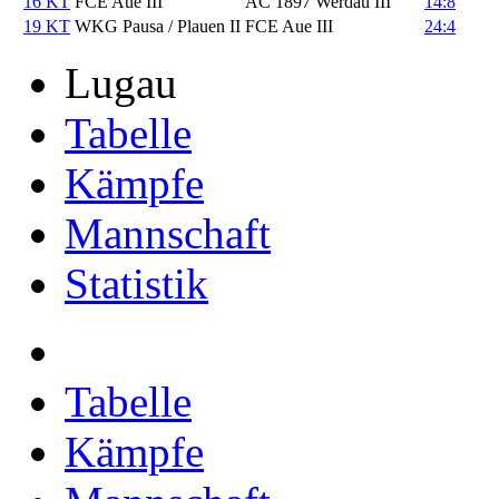
16 KT
FCE Aue III
AC 1897 Werdau III
14:8
19 KT
WKG Pausa / Plauen II
FCE Aue III
24:4
Lugau
Tabelle
Kämpfe
Mannschaft
Statistik
Tabelle
Kämpfe