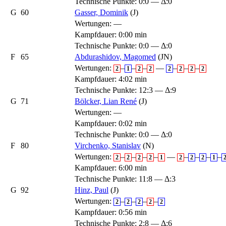
Technische Punkte: 0:0 — Δ:0
G
60
Gasser, Dominik
(J)
Wertungen:
—
Kampfdauer: 0:00 min
Technische Punkte: 0:0 — Δ:0
F
65
Abdurashidov, Magomed
(JN)
Wertungen:
–
–
–
—
–
–
–
2
1
2
2
2
2
2
2
Kampfdauer: 4:02 min
Technische Punkte: 12:3 — Δ:9
G
71
Bölcker, Lian René
(J)
Wertungen:
—
Kampfdauer: 0:02 min
Technische Punkte: 0:0 — Δ:0
F
80
Virchenko, Stanislav
(N)
Wertungen:
–
–
–
–
—
–
–
–
–
2
2
2
2
1
2
2
2
1
Kampfdauer: 6:00 min
Technische Punkte: 11:8 — Δ:3
G
92
Hinz, Paul
(J)
Wertungen:
–
–
–
–
2
2
2
2
2
Kampfdauer: 0:56 min
Technische Punkte: 2:8 — Δ:6