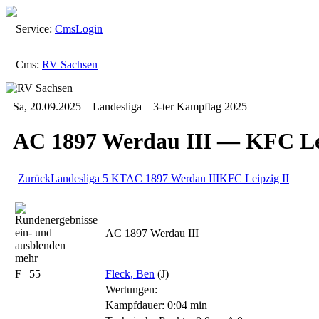
Service:
Cms
Login
Cms:
RV Sachsen
Sa, 20.09.2025 – Landesliga – 3-ter Kampftag 2025
AC 1897 Werdau III — KFC Lei
Zurück
Landesliga
5 KT
AC 1897 Werdau III
KFC Leipzig II
AC 1897 Werdau III
mehr
F
55
Fleck, Ben
(J)
Wertungen:
—
Kampfdauer: 0:04 min