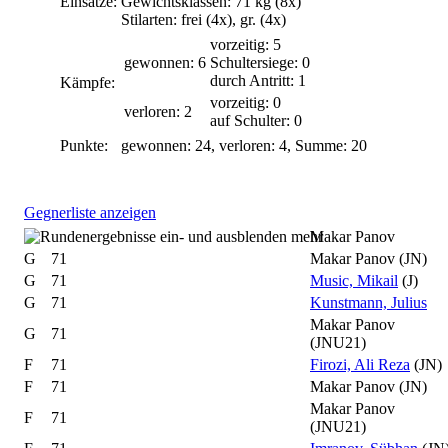
Einsätze:
Gewichtsklassen: 71 kg (8x)
Stilarten: frei (4x), gr. (4x)
vorzeitig: 5
gewonnen: 6
Schultersiege: 0
durch Antritt: 1
Kämpfe:
vorzeitig: 0
verloren: 2
auf Schulter: 0
Punkte:
gewonnen: 24, verloren: 4, Summe: 20
Gegnerliste anzeigen
mehr
Makar Panov
G
71
Makar Panov
(JN)
G
71
Music, Mikail
(J)
G
71
Kunstmann, Julius
Makar Panov
G
71
(JNU21)
F
71
Firozi, Ali Reza
(JN)
F
71
Makar Panov
(JN)
Makar Panov
F
71
(JNU21)