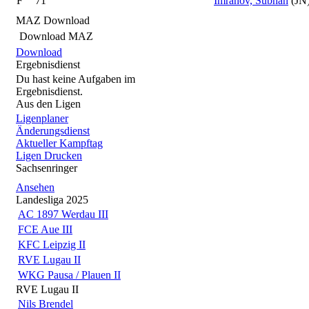
F
71
Imranov, Sübhan
(JN
MAZ Download
Download MAZ
Download
Ergebnisdienst
Du hast keine Aufgaben im
Ergebnisdienst.
Aus den Ligen
Ligenplaner
Änderungsdienst
Aktueller Kampftag
Ligen Drucken
Sachsenringer
Ansehen
Landesliga 2025
AC 1897 Werdau III
FCE Aue III
KFC Leipzig II
RVE Lugau II
WKG Pausa / Plauen II
RVE Lugau II
Nils Brendel