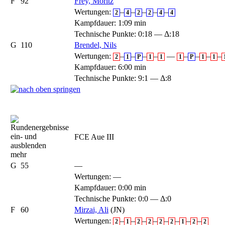
F
92
Frey, Moritz
Wertungen:
–
–
–
–
–
2
4
2
2
4
4
Kampfdauer: 1:09 min
Technische Punkte: 0:18 — Δ:18
G
110
Brendel, Nils
Wertungen:
–
–
–
–
—
–
–
–
–
2
1
P
1
1
1
P
1
1
Kampfdauer: 6:00 min
Technische Punkte: 9:1 — Δ:8
FCE Aue III
mehr
G
55
—
Wertungen:
—
Kampfdauer: 0:00 min
Technische Punkte: 0:0 — Δ:0
F
60
Mirzai, Ali
(JN)
Wertungen:
–
–
–
–
–
–
–
–
2
1
2
2
2
2
1
2
2