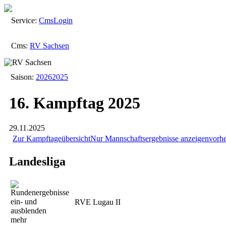
Service:
Cms
Login
Cms:
RV Sachsen
Saison:
2026
2025
16. Kampftag 2025
29.11.2025
Zur Kampftageübersicht
Nur Mannschaftsergebnisse anzeigen
vorh
Landesliga
RVE Lugau II
mehr