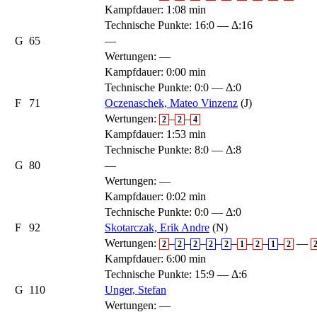
Kampfdauer: 1:08 min
Technische Punkte: 16:0 — Δ:16
G
65
—
Wertungen:
—
Kampfdauer: 0:00 min
Technische Punkte: 0:0 — Δ:0
F
71
Oczenaschek, Mateo Vinzenz
(J)
Wertungen:
–
–
2
2
4
Kampfdauer: 1:53 min
Technische Punkte: 8:0 — Δ:8
G
80
—
Wertungen:
—
Kampfdauer: 0:02 min
Technische Punkte: 0:0 — Δ:0
F
92
Skotarczak, Erik Andre
(N)
Wertungen:
–
–
–
–
–
–
–
–
—
2
2
2
2
2
1
2
1
2
Kampfdauer: 6:00 min
Technische Punkte: 15:9 — Δ:6
G
110
Unger, Stefan
Wertungen:
—