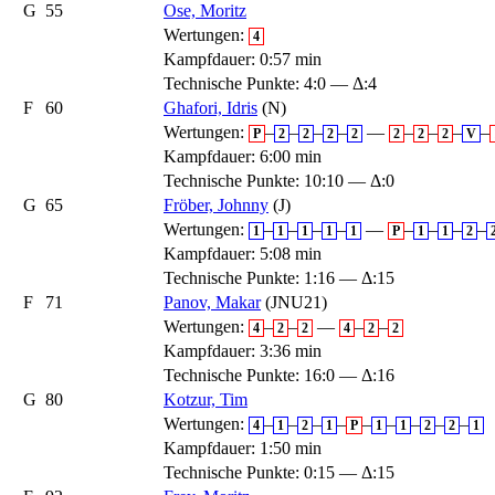
G
55
Ose, Moritz
Wertungen:
4
Kampfdauer: 0:57 min
Technische Punkte: 4:0 — Δ:4
F
60
Ghafori, Idris
(N)
Wertungen:
–
–
–
–
—
–
–
–
–
P
2
2
2
2
2
2
2
V
Kampfdauer: 6:00 min
Technische Punkte: 10:10 — Δ:0
G
65
Fröber, Johnny
(J)
Wertungen:
–
–
–
–
—
–
–
–
–
1
1
1
1
1
P
1
1
2
Kampfdauer: 5:08 min
Technische Punkte: 1:16 — Δ:15
F
71
Panov, Makar
(JNU21)
Wertungen:
–
–
—
–
–
4
2
2
4
2
2
Kampfdauer: 3:36 min
Technische Punkte: 16:0 — Δ:16
G
80
Kotzur, Tim
Wertungen:
–
–
–
–
–
–
–
–
–
4
1
2
1
P
1
1
2
2
1
Kampfdauer: 1:50 min
Technische Punkte: 0:15 — Δ:15