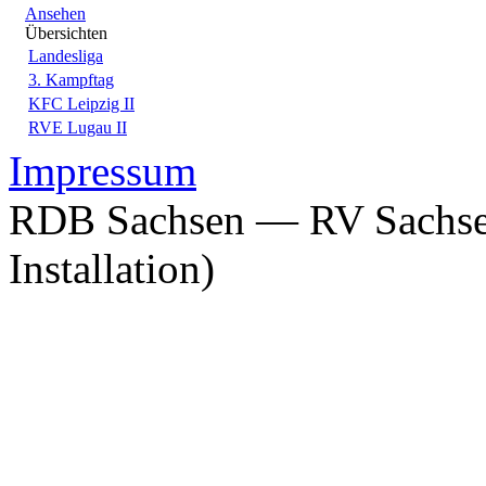
Ansehen
Übersichten
Landesliga
3. Kampftag
KFC Leipzig II
RVE Lugau II
Impressum
RDB Sachsen — RV Sachsen
Installation)