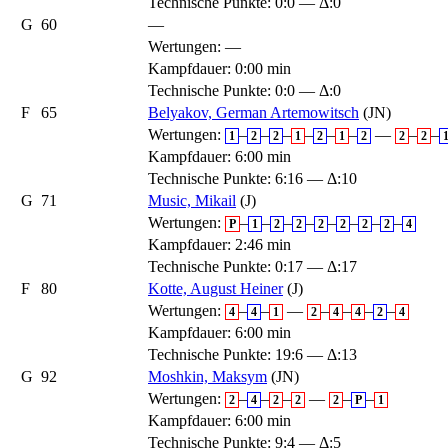
Technische Punkte: 0:0 — Δ:0
G
60
—
Wertungen:
—
Kampfdauer: 0:00 min
Technische Punkte: 0:0 — Δ:0
F
65
Belyakov, German Artemowitsch
(JN)
Wertungen:
–
–
–
–
–
–
—
–
–
1
2
2
1
2
1
2
2
2
Kampfdauer: 6:00 min
Technische Punkte: 6:16 — Δ:10
G
71
Music, Mikail
(J)
Wertungen:
–
–
–
–
–
–
–
–
P
1
2
2
2
2
2
2
4
Kampfdauer: 2:46 min
Technische Punkte: 0:17 — Δ:17
F
80
Kotte, August Heiner
(J)
Wertungen:
–
–
—
–
–
–
–
4
4
1
2
4
4
2
4
Kampfdauer: 6:00 min
Technische Punkte: 19:6 — Δ:13
G
92
Moshkin, Maksym
(JN)
Wertungen:
–
–
–
—
–
–
2
4
2
2
2
P
1
Kampfdauer: 6:00 min
Technische Punkte: 9:4 — Δ:5