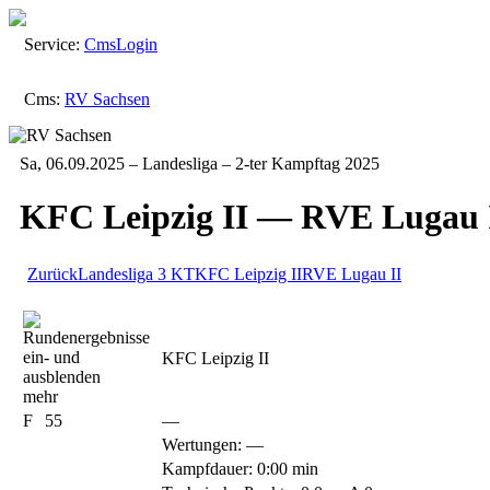
Service:
Cms
Login
Cms:
RV Sachsen
Sa, 06.09.2025 – Landesliga – 2-ter Kampftag 2025
KFC Leipzig II — RVE Lugau 
Zurück
Landesliga
3 KT
KFC Leipzig II
RVE Lugau II
KFC Leipzig II
mehr
F
55
—
Wertungen:
—
Kampfdauer: 0:00 min