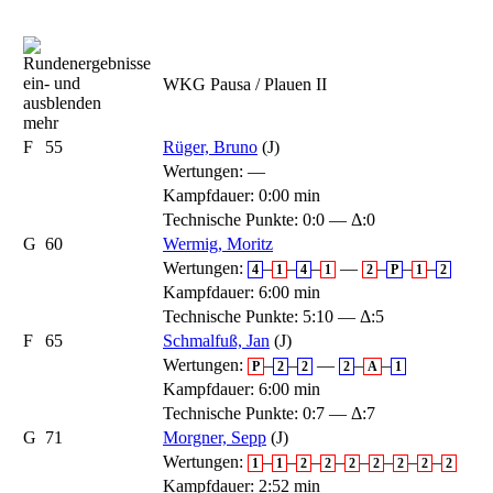
WKG Pausa / Plauen II
mehr
F
55
Rüger, Bruno
(J)
Wertungen:
—
Kampfdauer: 0:00 min
Technische Punkte: 0:0 — Δ:0
G
60
Wermig, Moritz
Wertungen:
–
–
–
—
–
–
–
4
1
4
1
2
P
1
2
Kampfdauer: 6:00 min
Technische Punkte: 5:10 — Δ:5
F
65
Schmalfuß, Jan
(J)
Wertungen:
–
–
—
–
–
P
2
2
2
A
1
Kampfdauer: 6:00 min
Technische Punkte: 0:7 — Δ:7
G
71
Morgner, Sepp
(J)
Wertungen:
–
–
–
–
–
–
–
–
1
1
2
2
2
2
2
2
2
Kampfdauer: 2:52 min