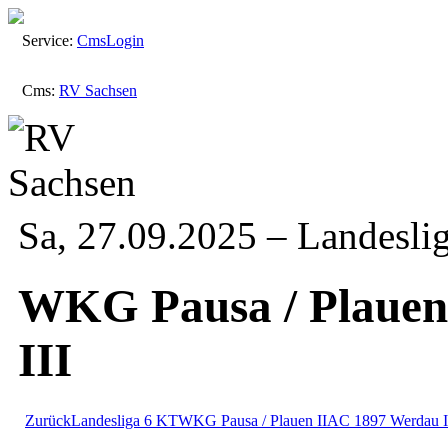
Service:
Cms
Login
Cms:
RV Sachsen
Sa, 27.09.2025 – Landesli
WKG Pausa / Plauen
III
Zurück
Landesliga
6 KT
WKG Pausa / Plauen II
AC 1897 Werdau I