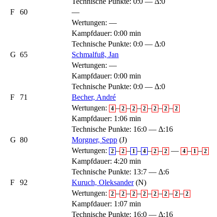
Technische Punkte: 0:0 — Δ:0
F
60
—
Wertungen:
—
Kampfdauer: 0:00 min
Technische Punkte: 0:0 — Δ:0
G
65
Schmalfuß, Jan
Wertungen:
—
Kampfdauer: 0:00 min
Technische Punkte: 0:0 — Δ:0
F
71
Becher, André
Wertungen:
–
–
–
–
–
–
4
2
2
2
2
2
2
Kampfdauer: 1:06 min
Technische Punkte: 16:0 — Δ:16
G
80
Morgner, Sepp
(J)
Wertungen:
–
–
–
–
–
—
–
–
2
2
1
4
2
2
4
1
2
Kampfdauer: 4:20 min
Technische Punkte: 13:7 — Δ:6
F
92
Kuruch, Oleksander
(N)
Wertungen:
–
–
–
–
–
–
–
2
2
2
2
2
2
2
2
Kampfdauer: 1:07 min
Technische Punkte: 16:0 — Δ:16