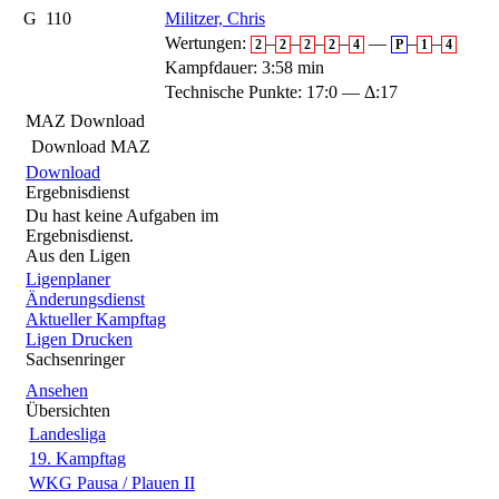
G
110
Militzer, Chris
Wertungen:
–
–
–
–
—
–
–
2
2
2
2
4
P
1
4
Kampfdauer: 3:58 min
Technische Punkte: 17:0 — Δ:17
MAZ Download
Download MAZ
Download
Ergebnisdienst
Du hast keine Aufgaben im
Ergebnisdienst.
Aus den Ligen
Ligenplaner
Änderungsdienst
Aktueller Kampftag
Ligen Drucken
Sachsenringer
Ansehen
Übersichten
Landesliga
19. Kampftag
WKG Pausa / Plauen II