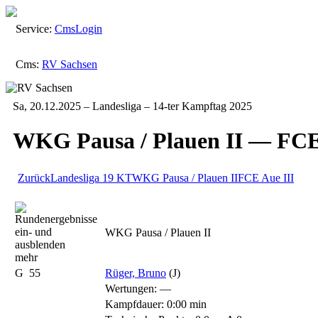
Service:
Cms
Login
Cms:
RV Sachsen
Sa, 20.12.2025 – Landesliga – 14-ter Kampftag 2025
WKG Pausa / Plauen II — FCE
Zurück
Landesliga
19 KT
WKG Pausa / Plauen II
FCE Aue III
WKG Pausa / Plauen II
mehr
G
55
Rüger, Bruno
(J)
Wertungen:
—
Kampfdauer: 0:00 min