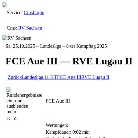
Service:
Cms
Login
Cms:
RV Sachsen
Sa, 25.10.2025 – Landesliga – 8-ter Kampftag 2025
FCE Aue III — RVE Lugau II
Zurück
Landesliga
11 KT
FCE Aue III
RVE Lugau II
FCE Aue III
mehr
G
55
—
Wertungen:
—
Kampfdauer: 0:02 min