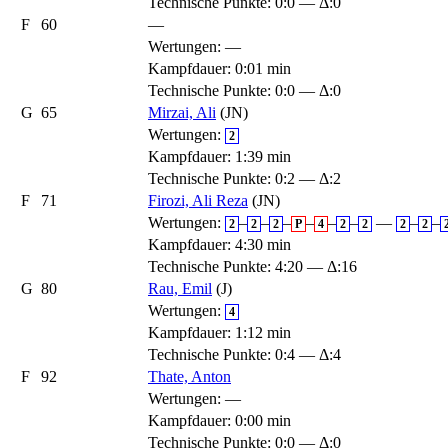
Technische Punkte: 0:0 — Δ:0
F
60
—
Wertungen:
—
Kampfdauer: 0:01 min
Technische Punkte: 0:0 — Δ:0
G
65
Mirzai, Ali
(JN)
Wertungen:
2
Kampfdauer: 1:39 min
Technische Punkte: 0:2 — Δ:2
F
71
Firozi, Ali Reza
(JN)
Wertungen:
–
–
–
–
–
–
—
–
–
2
2
2
P
4
2
2
2
2
Kampfdauer: 4:30 min
Technische Punkte: 4:20 — Δ:16
G
80
Rau, Emil
(J)
Wertungen:
4
Kampfdauer: 1:12 min
Technische Punkte: 0:4 — Δ:4
F
92
Thate, Anton
Wertungen:
—
Kampfdauer: 0:00 min
Technische Punkte: 0:0 — Δ:0