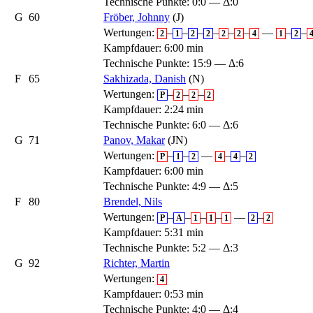
Technische Punkte: 0:0 — Δ:0
G
60
Fröber, Johnny
(J)
Wertungen:
–
–
–
–
–
–
—
–
–
2
1
2
2
2
2
4
1
2
Kampfdauer: 6:00 min
Technische Punkte: 15:9 — Δ:6
F
65
Sakhizada, Danish
(N)
Wertungen:
–
–
–
P
2
2
2
Kampfdauer: 2:24 min
Technische Punkte: 6:0 — Δ:6
G
71
Panov, Makar
(JN)
Wertungen:
–
–
—
–
–
P
1
2
4
4
2
Kampfdauer: 6:00 min
Technische Punkte: 4:9 — Δ:5
F
80
Brendel, Nils
Wertungen:
–
–
–
–
—
–
P
A
1
1
1
2
2
Kampfdauer: 5:31 min
Technische Punkte: 5:2 — Δ:3
G
92
Richter, Martin
Wertungen:
4
Kampfdauer: 0:53 min
Technische Punkte: 4:0 — Δ:4