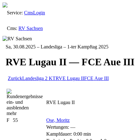
Service:
Cms
Login
Cms:
RV Sachsen
Sa, 30.08.2025 – Landesliga – 1-ter Kampftag 2025
RVE Lugau II — FCE Aue III
Zurück
Landesliga
2 KT
RVE Lugau II
FCE Aue III
RVE Lugau II
mehr
F
55
Ose, Moritz
Wertungen:
—
Kampfdauer: 0:00 min